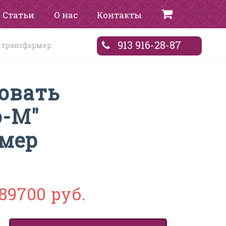
Статьи
О нас
Контакты
913 916-28-87
" трансформер
овать
о-М"
мер
89700 руб.