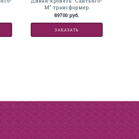
яго-
Диван-кровать "Сантьяго-
М" трансформер
89700 руб.
ЗАКАЗАТЬ