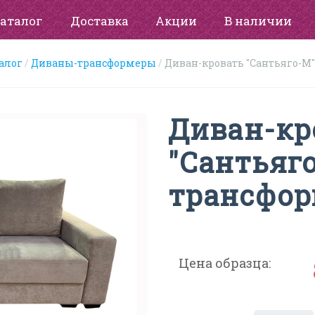
аталог
Доставка
Акции
В наличии
алог
Диваны-трансформеры
Диван-кровать "Сантьяго-М
Диван-кр
"Сантьяг
трансфор
Цена образца: