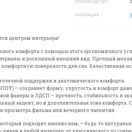
ПРОИЗВОДСТВО
КОЛЛЕКЦИЯ
ится центром интерьера!
ьного комфорта с помощью этого эргономичного угло
териалы и роскошный внешний вид. Прочный меха
 комфортную поверхность для сна. Качественная ос
 точечной поддержки и анатомического комфорта.
ВППУ)
— сохраняет форму, упругость и комфорт даже
зовой фанеры и ЛДСП
— прочность, стабильность и эк
ильный акцент, но и дополнительная зона комфорта.
С
я просмотра фильма или вечернего чаепития.
 который подходит именно вам, — будь то натуральна
ь диван в любой интерьер: от классического до сов