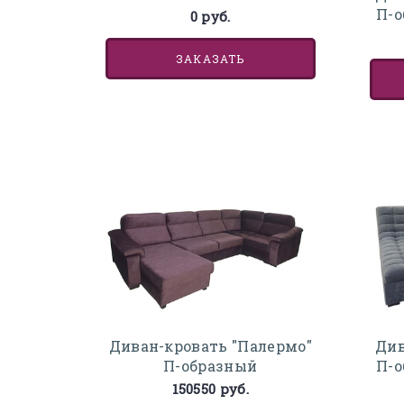
П-о
0 руб.
ЗАКАЗАТЬ
Диван-кровать "Палермо"
Див
П-образный
П-о
150550 руб.