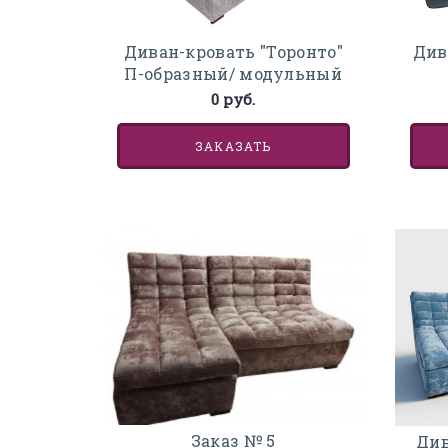
Диван-кровать "Торонто"
Див
П-образный/ модульный
0 руб.
ЗАКАЗАТЬ
Заказ № 5
Див