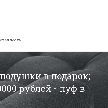
говечность
2 подушки в подарок;
0000 рублей - пуф в