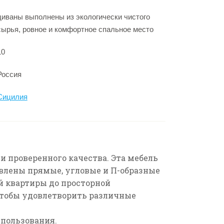
диваны выполнены из экологически чистого
сырья, ровное и комфортное спальное место
10
Россия
Сицилия
и проверенного качества.
Эта мебель
авлены
прямые, угловые и П-образные
ой квартиры до просторной
тобы удовлетворить различные
спользования.