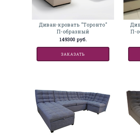
Диван-кровать "Торонто"
Див
П-образный
П-о
149300 руб.
ЗАКАЗАТЬ