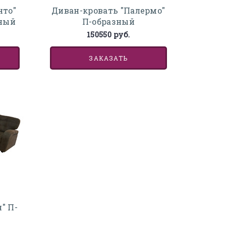
нто"
Диван-кровать "Палермо"
ьный
П-образный
150550 руб.
ЗАКАЗАТЬ
" П-