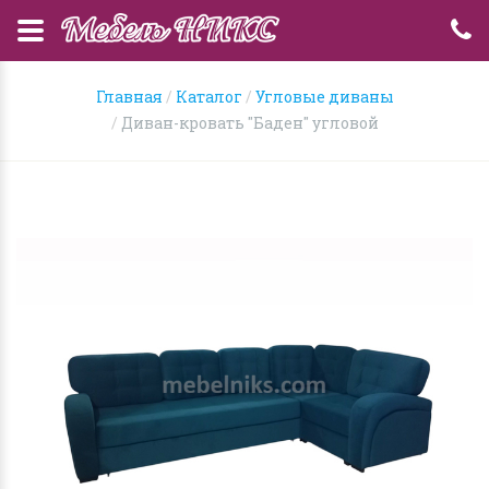
Главная
Каталог
Угловые диваны
Диван-кровать "Баден" угловой