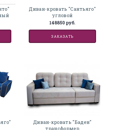
нто"
Диван-кровать "Сантьяго"
ьный
угловой
148850 руб.
ЗАКАЗАТЬ
яго"
Диван-кровать "Баден"
трансформер