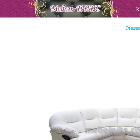
К
Главн