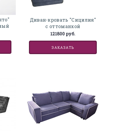
нто"
Диван-кровать "Сицилия"
ьный
с оттоманкой
121800 руб.
ЗАКАЗАТЬ