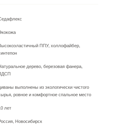
Седафлекс
Экокожа
Высокоэластичный ППУ, холлофайбер,
синтепон
Натуральное дерево, березовая фанера,
ЛДСП
диваны выполнены из экологически чистого
сырья, ровное и комфортное спальное место
10 лет
Россия, Новосибирск